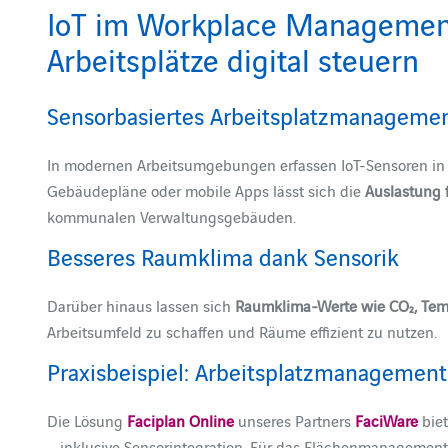
IoT im Workplace Management
Arbeitsplätze digital steuern
Sensorbasiertes Arbeitsplatzmanageme
In modernen Arbeitsumgebungen erfassen IoT-Sensoren in Echt
Gebäudepläne oder mobile Apps lässt sich die
Auslastung f
kommunalen Verwaltungsgebäuden.
Besseres Raumklima dank Sensorik
Darüber hinaus lassen sich
Raumklima-Werte wie CO₂, Temp
Arbeitsumfeld zu schaffen und Räume effizient zu nutzen.
Praxisbeispiel: Arbeitsplatzmanagement
Die Lösung
Faciplan Online
unseres Partners
FaciWare
biet
– inklusive Sensorintegration. Für das Flächenmanagement b