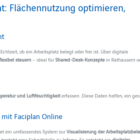
: Flächennutzung optimieren,
nt
zeit, ob ein Arbeitsplatz belegt oder frei ist. Über digitale
lexibel steuern
– ideal für
Shared-Desk-Konzepte
in Rathäusern o
eratur und Luftfeuchtigkeit
erfassen. Diese Daten helfen, ein ge
 mit Faciplan Online
et ein umfassendes System zur
Visualisierung der Arbeitsplatzbe
esteht eine Schnittstelle zu Infoma. So entsteht ein
digitales