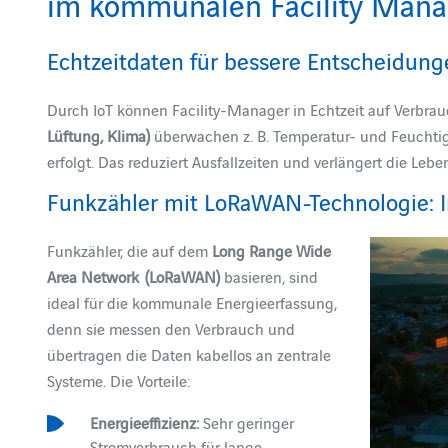
im kommunalen Facility Man
Echtzeitdaten für bessere Entscheidung
Durch IoT können Facility-Manager in Echtzeit auf Verbra
Lüftung, Klima)
überwachen z. B. Temperatur- und Feuchti
erfolgt. Das reduziert Ausfallzeiten und verlängert die Leb
Funkzähler mit LoRaWAN-Technologie:
Funkzähler, die auf dem
Long Range Wide
Area Network
(LoRaWAN)
basieren, sind
ideal für die kommunale Energieerfassung,
denn sie messen den Verbrauch und
übertragen die Daten kabellos an zentrale
Systeme. Die Vorteile:
Energieeffizienz:
Sehr geringer
Stromverbrauch für lange