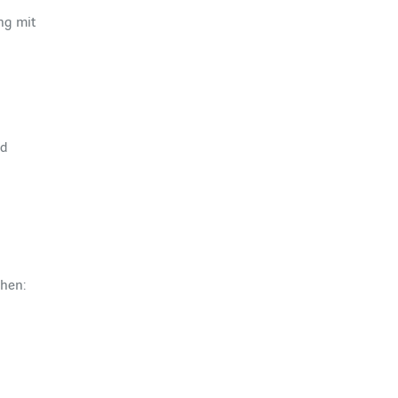
ng mit
nd
chen: